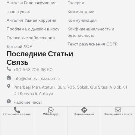
Анталья Головокружение
Галерея
звон в ушах
Комментарии
Анталия Ушная хирургия
Коммуникация
Проблема с дыркой в ​​носу
Конфиденциальность и
безопасность
Голосовые заболевания
Текст разъяснения GDPR
Детский ЛОР
Последние Статьи
Связь
+90 553 705 36 50
info@denizyilmaz.com.tr
Pınarbaşı Mah, Atatürk. Bulv. 705. Sokak, Gül Sitesi A Blok K:1
D:1 Konyaaltı, Antalya
Рабочие часы:
Пн - Пт: 09.00 - 18.00
Сб: 10.00 - 14.00
Позвоните сейчас
Whatsapp
Клинический
Электронная почта