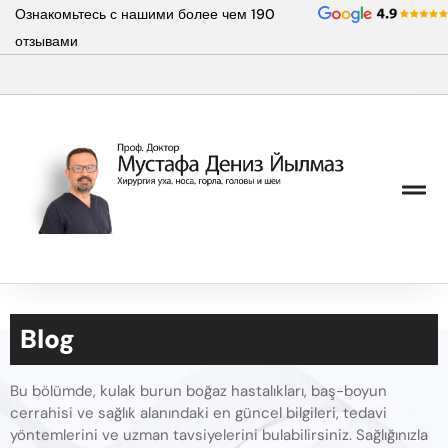
Перейти
Ознакомьтесь с нашими более чем 190
к
отзывами
содержимому
Blog
Bu bölümde, kulak burun boğaz hastalıkları, baş-boyun
cerrahisi ve sağlık alanındaki en güncel bilgileri, tedavi
yöntemlerini ve uzman tavsiyelerini bulabilirsiniz. Sağlığınızla