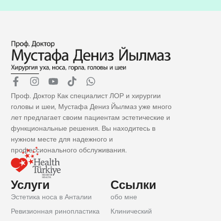
F
I
Y
T
W
a
n
o
i
h
Проф. Доктор Как специалист ЛОР и хирургии
c
s
u
k
a
головы и шеи, Мустафа Дениз Йылмаз уже много
e
t
t
t
t
лет предлагает своим пациентам эстетические и
b
a
u
o
s
функциональные решения. Вы находитесь в
o
g
b
k
a
o
r
e
p
нужном месте для надежного и
k
a
p
профессионального обслуживания.
-
m
f
Услуги
Ссылки
Эстетика носа в Анталии
обо мне
Ревизионная ринопластика
Клинический