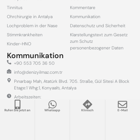
Tinnitus
Kommentare
Ohrchirurgie in Antalya
Kommunikation
Lochproblem in der Nase
Datenschutz und Sicherheit
Stimmkrankheiten
Klarstellungstext zum Gesetz
zum Schutz
Kinder-HNO
personenbezogener Daten
Kommunikation
+90 553 705 36 50
info@denizyilmaz.com.tr
Pınarbaşı Mah, Atatürk Blvd. 705. Straße, Gül Sitesi A Block
Etage:1 Whg:1, Konyaaltı, Antalya
Arbeitszeiten:
Mo - Fr: 09.00 - 18.00
Sa: 10.00 - 14.00
Rufen Sie jetzt an
Whatsapp
Klinisch
E-Mail