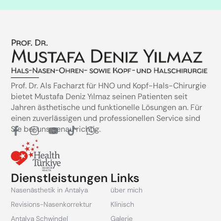
Prof. Dr. Als Facharzt für HNO und Kopf-Hals-Chirurgie
bietet Mustafa Deniz Yılmaz seinen Patienten seit
Jahren ästhetische und funktionelle Lösungen an. Für
einen zuverlässigen und professionellen Service sind
Sie bei uns genau richtig.
F
I
Y
T
W
a
n
o
i
h
c
s
u
k
a
e
t
t
t
t
b
a
u
o
s
Dienstleistungen
Links
o
g
b
k
a
o
r
e
p
Nasenästhetik in Antalya
über mich
k
a
p
Revisions-Nasenkorrektur
Klinisch
-
m
f
Antalya Schwindel
Galerie