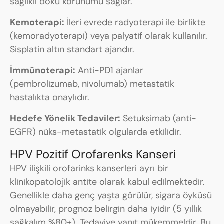
sağlıklı doku korunumu sağlar.
Kemoterapi:
İleri evrede radyoterapi ile birlikte
(kemoradyoterapi) veya palyatif olarak kullanılır.
Sisplatin altın standart ajandır.
İmmünoterapi:
Anti-PD1 ajanlar
(pembrolizumab, nivolumab) metastatik
hastalıkta onaylıdır.
Hedefe Yönelik Tedaviler:
Setuksimab (anti-
EGFR) nüks-metastatik olgularda etkilidir.
HPV Pozitif Orofarenks Kanseri
HPV ilişkili orofarinks kanserleri ayrı bir
klinikopatolojik antite olarak kabul edilmektedir.
Genellikle daha genç yaşta görülür, sigara öyküsü
olmayabilir, prognoz belirgin daha iyidir (5 yıllık
sağkalım %80+). Tedaviye yanıt mükemmeldir. Bu