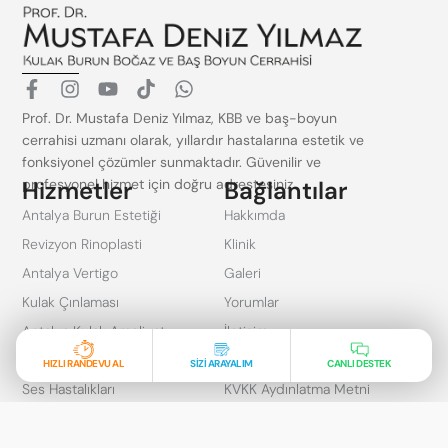
F
I
Y
T
W
a
n
o
i
h
Prof. Dr. Mustafa Deniz Yılmaz, KBB ve baş-boyun
c
s
u
k
a
cerrahisi uzmanı olarak, yıllardır hastalarına estetik ve
e
t
t
t
t
fonksiyonel çözümler sunmaktadır. Güvenilir ve
b
a
u
o
s
profesyonel hizmet için doğru adrestesiniz.
Hizmetler
o
g
b
k
a
Bağlantılar
o
r
e
p
Antalya Burun Estetiği
Hakkımda
k
a
p
Revizyon Rinoplasti
-
m
Klinik
f
Antalya Vertigo
Galeri
Kulak Çınlaması
Yorumlar
Antalya Kulak Ameliyatı
İletişim
Burunda Delik Sorunu
Gizlilik ve Güvenlik
HIZLI RANDEVU AL
SİZİ ARAYALIM
CANLI DESTEK
Ses Hastalıkları
KVKK Aydınlatma Metni
Çocuk KBB
Son Yazılar