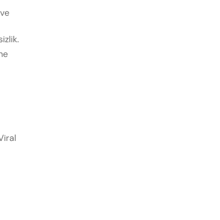
 ve
izlik.
ne
Viral