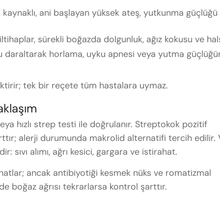
k kaynaklı, ani başlayan yüksek ateş, yutkunma güçlüğü
ltihaplar, sürekli boğazda dolgunluk, ağız kokusu ve hals
 daraltarak horlama, uyku apnesi veya yutma güçlüğü
ktirir; tek bir reçete tüm hastalara uymaz.
aklaşım
eya hızlı strep testi ile doğrulanır. Streptokok pozitif
tır; alerji durumunda makrolid alternatifi tercih edilir. 
r: sıvı alımı, ağrı kesici, gargara ve istirahat.
hatlar; ancak antibiyotiği kesmek nüks ve romatizmal
nde boğaz ağrısı tekrarlarsa kontrol şarttır.