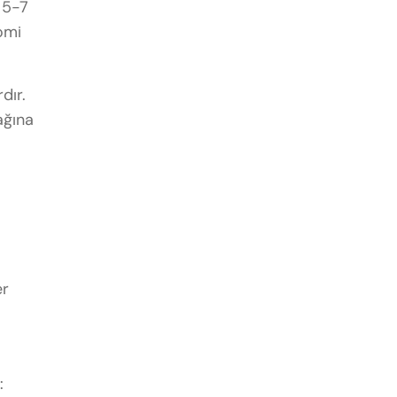
 5-7
omi
dır.
ağına
er
: