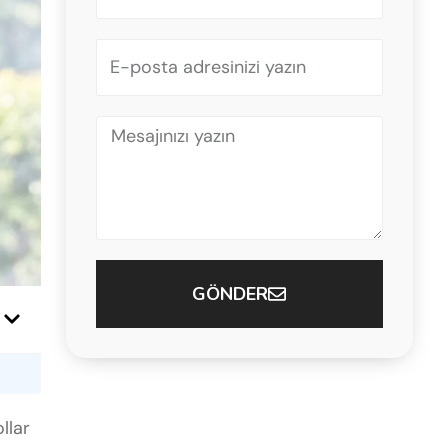
+90
GÖNDER
llar