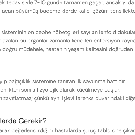
estek tedavisiyle 7-10 günde tamamen geçer; ancak yılda
yol açan büyümüş bademciklerde kalıcı çözüm tonsillekt
 sisteminin ön cephe nöbetçileri sayılan lenfoid dokular
ek azalan bu organlar zamanla kendileri enfeksiyon kayn
a doğru müdahale, hastanın yaşam kalitesini doğrudan
ıp bağışıklık sistemine tanıtan ilk savunma hattıdır.
enlikten sonra fizyolojik olarak küçülmeye başlar.
 zayıflatmaz; çünkü aynı işlevi farenks duvarındaki diğ
larda Gerekir?
larak değerlendirdiğim hastalarda şu üç tablo öne çıkar