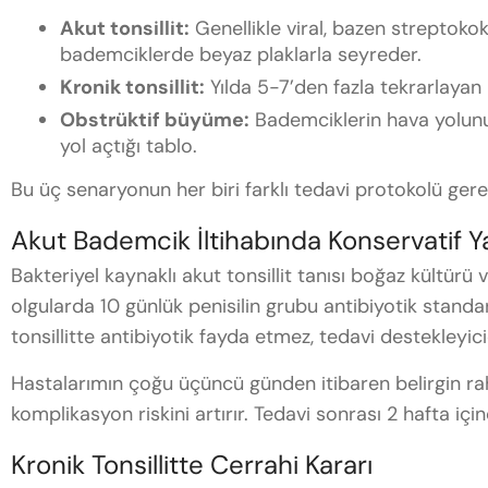
Akut tonsillit:
Genellikle viral, bazen streptoko
bademciklerde beyaz plaklarla seyreder.
Kronik tonsillit:
Yılda 5-7’den fazla tekrarlayan i
Obstrüktif büyüme:
Bademciklerin hava yolunu
yol açtığı tablo.
Bu üç senaryonun her biri farklı tedavi protokolü gere
Akut Bademcik İltihabında Konservatif Y
Bakteriyel kaynaklı akut tonsillit tanısı boğaz kültürü v
olgularda 10 günlük penisilin grubu antibiyotik standart
tonsillitte antibiyotik fayda etmez, tedavi destekleyicidi
Hastalarımın çoğu üçüncü günden itibaren belirgin ra
komplikasyon riskini artırır. Tedavi sonrası 2 hafta içi
Kronik Tonsillitte Cerrahi Kararı