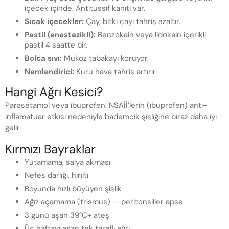
içecek içinde. Antitussif kanıtı var.
Sıcak içecekler:
Çay, bitki çayı tahriş azaltır.
Pastil (anestezikli):
Benzokain veya lidokain içerikli
pastil 4 saatte bir.
Bolca sıvı:
Mukoz tabakayı koruyor.
Nemlendirici:
Kuru hava tahriş artırır.
Hangi Ağrı Kesici?
Parasetamol veya ibuprofen. NSAİİ’lerin (ibuprofen) anti-
inflamatuar etkisi nedeniyle bademcik şişliğine biraz daha iyi
gelir.
Kırmızı Bayraklar
Yutamama, salya akması
Nefes darlığı, hırıltı
Boyunda hızlı büyüyen şişlik
Ağız açamama (trismus) — peritonsiller apse
3 günü aşan 39°C+ ateş
Üç haftayı aşan tek taraflı ağrı