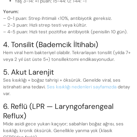
Yaş 3-14: +1 puan; 15-44: 0; >44: -1
Yorum:
– 0-1 puan: Strep ihtimali <10%, antibiyotik gereksiz.
– 2-3 puan: Hızlı strep testi veya kültür.
– 4-5 puan: Hızlı test pozitifse antibiyotik (penisilin 10 gün).
4. Tonsilit (Bademcik İltihabı)
Hem viral hem bakteriyel olabilir. Tekrarlayan tonsilit (yılda 7+
veya 2 yıl üst üste 5+) tonsillektomi endikasyonudur.
5. Akut Larenjit
Ses kısıklığı + boğaz tahrişi + öksürük. Genelde viral, ses
istirahati ana tedavi.
Ses kısıklığı nedenleri sayfamızda
detay
var.
6. Reflü (LPR — Laryngofarengeal
Reflux)
Mide asidi gece yukarı kaçıyor; sabahları boğaz ağrısı, ses
kısıklığı, kronik öksürük. Genellikle yanma yok (klasik