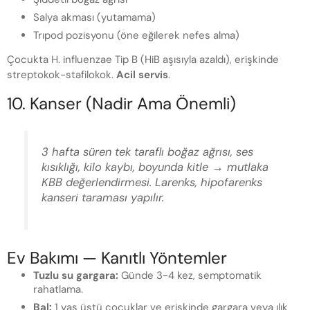
Salya akması (yutamama)
Trıpod pozisyonu (öne eğilerek nefes alma)
Çocukta H. influenzae Tip B (HiB aşısıyla azaldı), erişkinde
streptokok-stafilokok.
Acil servis
.
10. Kanser (Nadir Ama Önemli)
3 hafta süren tek taraflı boğaz ağrısı, ses
kısıklığı, kilo kaybı, boyunda kitle → mutlaka
KBB değerlendirmesi. Larenks, hipofarenks
kanseri taraması yapılır.
Ev Bakımı — Kanıtlı Yöntemler
Tuzlu su gargara:
Günde 3-4 kez, semptomatik
rahatlama.
Bal:
1 yaş üstü çocuklar ve erişkinde gargara veya ılık