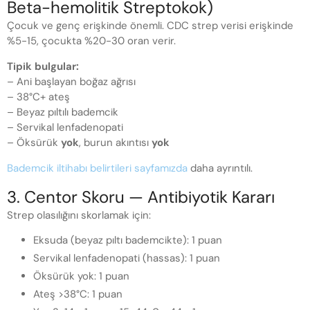
Beta-hemolitik Streptokok)
Çocuk ve genç erişkinde önemli. CDC strep verisi erişkinde
%5-15, çocukta %20-30 oran verir.
Tipik bulgular:
– Ani başlayan boğaz ağrısı
– 38°C+ ateş
– Beyaz pıltılı bademcik
– Servikal lenfadenopati
– Öksürük
yok
, burun akıntısı
yok
Bademcik iltihabı belirtileri sayfamızda
daha ayrıntılı.
3. Centor Skoru — Antibiyotik Kararı
Strep olasılığını skorlamak için:
Eksuda (beyaz pıltı bademcikte): 1 puan
Servikal lenfadenopati (hassas): 1 puan
Öksürük yok: 1 puan
Ateş >38°C: 1 puan