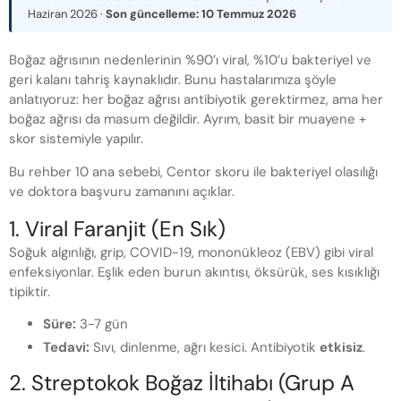
Haziran 2026
·
Son güncelleme:
10 Temmuz 2026
Boğaz ağrısının nedenlerinin %90’ı viral, %10’u bakteriyel ve
geri kalanı tahriş kaynaklıdır. Bunu hastalarımıza şöyle
anlatıyoruz: her boğaz ağrısı antibiyotik gerektirmez, ama her
boğaz ağrısı da masum değildir. Ayrım, basit bir muayene +
skor sistemiyle yapılır.
Bu rehber 10 ana sebebi, Centor skoru ile bakteriyel olasılığı
ve doktora başvuru zamanını açıklar.
1. Viral Faranjit (En Sık)
Soğuk algınlığı, grip, COVID-19, mononükleoz (EBV) gibi viral
enfeksiyonlar. Eşlik eden burun akıntısı, öksürük, ses kısıklığı
tipiktir.
Süre:
3-7 gün
Tedavi:
Sıvı, dinlenme, ağrı kesici. Antibiyotik
etkisiz
.
2. Streptokok Boğaz İltihabı (Grup A