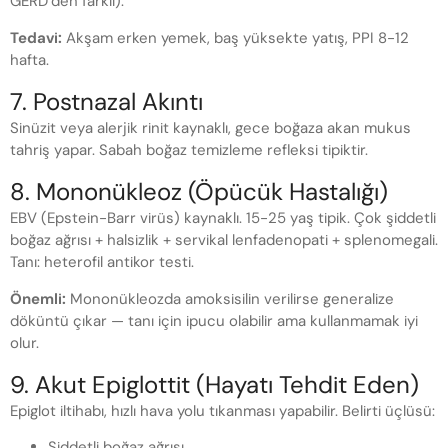
GERD’den farklı).
Tedavi:
Akşam erken yemek, baş yüksekte yatış, PPI 8-12
hafta.
7. Postnazal Akıntı
Sinüzit veya alerjik rinit kaynaklı, gece boğaza akan mukus
tahriş yapar. Sabah boğaz temizleme refleksi tipiktir.
8. Mononükleoz (Öpücük Hastalığı)
EBV (Epstein-Barr virüs) kaynaklı. 15-25 yaş tipik. Çok şiddetli
boğaz ağrısı + halsizlik + servikal lenfadenopati + splenomegali.
Tanı: heterofil antikor testi.
Önemli:
Mononükleozda amoksisilin verilirse generalize
döküntü çıkar — tanı için ipucu olabilir ama kullanmamak iyi
olur.
9. Akut Epiglottit (Hayatı Tehdit Eden)
Epiglot iltihabı, hızlı hava yolu tıkanması yapabilir. Belirti üçlüsü:
Şiddetli boğaz ağrısı