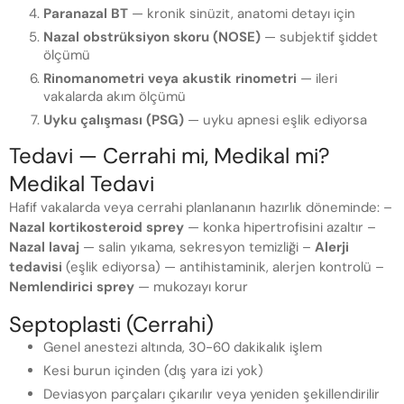
Paranazal BT
— kronik sinüzit, anatomi detayı için
Nazal obstrüksiyon skoru (NOSE)
— subjektif şiddet
ölçümü
Rinomanometri veya akustik rinometri
— ileri
vakalarda akım ölçümü
Uyku çalışması (PSG)
— uyku apnesi eşlik ediyorsa
Tedavi — Cerrahi mi, Medikal mi?
Medikal Tedavi
Hafif vakalarda veya cerrahi planlananın hazırlık döneminde: –
Nazal kortikosteroid sprey
— konka hipertrofisini azaltır –
Nazal lavaj
— salin yıkama, sekresyon temizliği –
Alerji
tedavisi
(eşlik ediyorsa) — antihistaminik, alerjen kontrolü –
Nemlendirici sprey
— mukozayı korur
Septoplasti (Cerrahi)
Genel anestezi altında, 30-60 dakikalık işlem
Kesi burun içinden (dış yara izi yok)
Deviasyon parçaları çıkarılır veya yeniden şekillendirilir