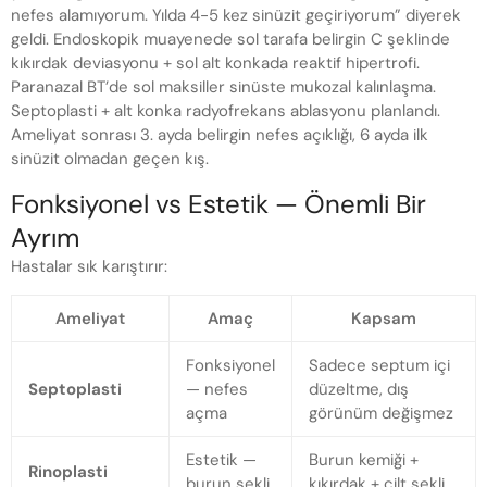
nefes alamıyorum. Yılda 4-5 kez sinüzit geçiriyorum” diyerek
geldi. Endoskopik muayenede sol tarafa belirgin C şeklinde
kıkırdak deviasyonu + sol alt konkada reaktif hipertrofi.
Paranazal BT’de sol maksiller sinüste mukozal kalınlaşma.
Septoplasti + alt konka radyofrekans ablasyonu planlandı.
Ameliyat sonrası 3. ayda belirgin nefes açıklığı, 6 ayda ilk
sinüzit olmadan geçen kış.
Fonksiyonel vs Estetik — Önemli Bir
Ayrım
Hastalar sık karıştırır:
Ameliyat
Amaç
Kapsam
Fonksiyonel
Sadece septum içi
Septoplasti
— nefes
düzeltme, dış
açma
görünüm değişmez
Estetik —
Burun kemiği +
Rinoplasti
burun şekli
kıkırdak + cilt şekli