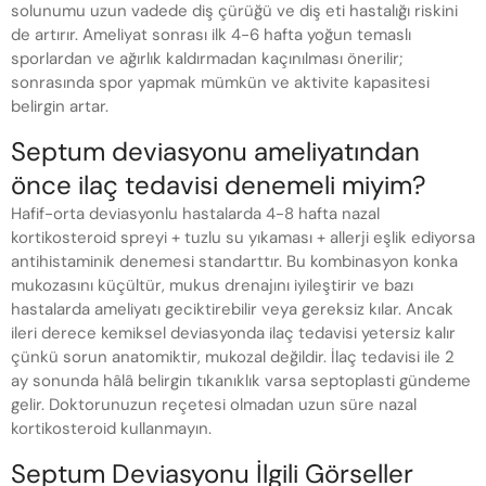
solunumu uzun vadede diş çürüğü ve diş eti hastalığı riskini
de artırır. Ameliyat sonrası ilk 4-6 hafta yoğun temaslı
sporlardan ve ağırlık kaldırmadan kaçınılması önerilir;
sonrasında spor yapmak mümkün ve aktivite kapasitesi
belirgin artar.
Septum deviasyonu ameliyatından
önce ilaç tedavisi denemeli miyim?
Hafif-orta deviasyonlu hastalarda 4-8 hafta nazal
kortikosteroid spreyi + tuzlu su yıkaması + allerji eşlik ediyorsa
antihistaminik denemesi standarttır. Bu kombinasyon konka
mukozasını küçültür, mukus drenajını iyileştirir ve bazı
hastalarda ameliyatı geciktirebilir veya gereksiz kılar. Ancak
ileri derece kemiksel deviasyonda ilaç tedavisi yetersiz kalır
çünkü sorun anatomiktir, mukozal değildir. İlaç tedavisi ile 2
ay sonunda hâlâ belirgin tıkanıklık varsa septoplasti gündeme
gelir. Doktorunuzun reçetesi olmadan uzun süre nazal
kortikosteroid kullanmayın.
Septum Deviasyonu İlgili Görseller