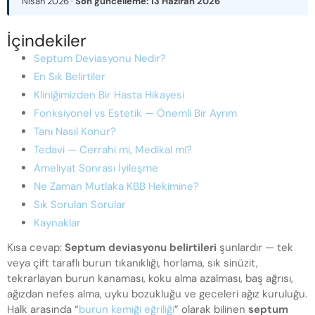
Nisan 2026
·
Son güncelleme:
13 Haziran 2026
İçindekiler
Septum Deviasyonu Nedir?
En Sık Belirtiler
Kliniğimizden Bir Hasta Hikayesi
Fonksiyonel vs Estetik — Önemli Bir Ayrım
Tanı Nasıl Konur?
Tedavi — Cerrahi mi, Medikal mi?
Ameliyat Sonrası İyileşme
Ne Zaman Mutlaka KBB Hekimine?
Sık Sorulan Sorular
Kaynaklar
Kısa cevap:
Septum deviasyonu belirtileri
şunlardır — tek
veya çift taraflı burun tıkanıklığı, horlama, sık sinüzit,
tekrarlayan burun kanaması, koku alma azalması, baş ağrısı,
ağızdan nefes alma, uyku bozukluğu ve geceleri ağız kuruluğu.
Halk arasında “
burun kemiği eğriliği
” olarak bilinen
septum