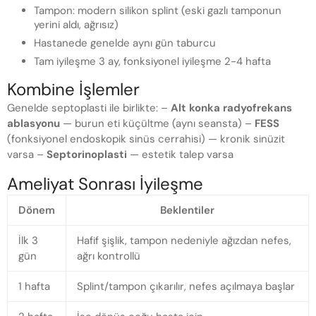
Tampon: modern silikon splint (eski gazlı tamponun
yerini aldı, ağrısız)
Hastanede genelde aynı gün taburcu
Tam iyileşme 3 ay, fonksiyonel iyileşme 2-4 hafta
Kombine İşlemler
Genelde septoplasti ile birlikte: –
Alt konka radyofrekans
ablasyonu
— burun eti küçültme (aynı seansta) –
FESS
(fonksiyonel endoskopik sinüs cerrahisi) — kronik sinüzit
varsa –
Septorinoplasti
— estetik talep varsa
Ameliyat Sonrası İyileşme
Dönem
Beklentiler
İlk 3
Hafif şişlik, tampon nedeniyle ağızdan nefes,
gün
ağrı kontrollü
1 hafta
Splint/tampon çıkarılır, nefes açılmaya başlar