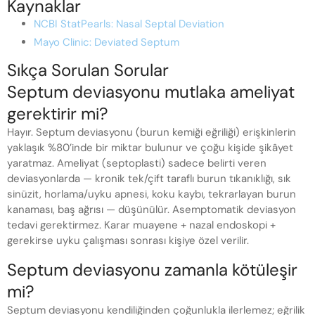
Kaynaklar
NCBI StatPearls: Nasal Septal Deviation
Mayo Clinic: Deviated Septum
Sıkça Sorulan Sorular
Septum deviasyonu mutlaka ameliyat
gerektirir mi?
Hayır. Septum deviasyonu (burun kemiği eğriliği) erişkinlerin
yaklaşık %80’inde bir miktar bulunur ve çoğu kişide şikâyet
yaratmaz. Ameliyat (septoplasti) sadece belirti veren
deviasyonlarda — kronik tek/çift taraflı burun tıkanıklığı, sık
sinüzit, horlama/uyku apnesi, koku kaybı, tekrarlayan burun
kanaması, baş ağrısı — düşünülür. Asemptomatik deviasyon
tedavi gerektirmez. Karar muayene + nazal endoskopi +
gerekirse uyku çalışması sonrası kişiye özel verilir.
Septum deviasyonu zamanla kötüleşir
mi?
Septum deviasyonu kendiliğinden çoğunlukla ilerlemez; eğrilik