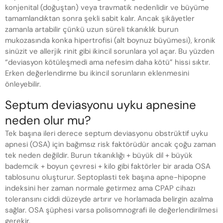
konjenital (doğuştan) veya travmatik nedenlidir ve büyüme
tamamlandıktan sonra şekli sabit kalır. Ancak şikâyetler
zamanla artabilir çünkü uzun süreli tıkanıklık burun
mukozasında konka hipertrofisi (alt boynuz büyümesi), kronik
sinüzit ve allerjik rinit gibi ikincil sorunlara yol açar. Bu yüzden
“deviasyon kötüleşmedi ama nefesim daha kötü” hissi sıktır.
Erken değerlendirme bu ikincil sorunların eklenmesini
önleyebilir.
Septum deviasyonu uyku apnesine
neden olur mu?
Tek başına ileri derece septum deviasyonu obstrüktif uyku
apnesi (OSA) için bağımsız risk faktörüdür ancak çoğu zaman
tek neden değildir. Burun tıkanıklığı + büyük dil + büyük
bademcik + boyun çevresi + kilo gibi faktörler bir arada OSA
tablosunu oluşturur. Septoplasti tek başına apne-hipopne
indeksini her zaman normale getirmez ama CPAP cihazı
toleransını ciddi düzeyde artırır ve horlamada belirgin azalma
sağlar. OSA şüphesi varsa polisomnografi ile değerlendirilmesi
gerekir.