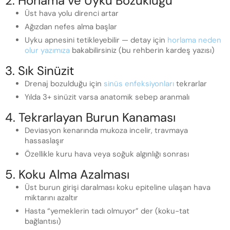
2. Horlama ve Uyku Bozukluğu
Üst hava yolu direnci artar
Ağızdan nefes alma başlar
Uyku apnesini tetikleyebilir — detay için
horlama neden
olur yazımıza
bakabilirsiniz (bu rehberin kardeş yazısı)
3. Sık Sinüzit
Drenaj bozulduğu için
sinüs enfeksiyonları
tekrarlar
Yılda 3+ sinüzit varsa anatomik sebep aranmalı
4. Tekrarlayan Burun Kanaması
Deviasyon kenarında mukoza incelir, travmaya
hassaslaşır
Özellikle kuru hava veya soğuk algınlığı sonrası
5. Koku Alma Azalması
Üst burun girişi daralması koku epiteline ulaşan hava
miktarını azaltır
Hasta “yemeklerin tadı olmuyor” der (koku-tat
bağlantısı)