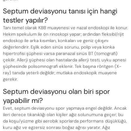
Septum deviasyonu tanısı için hangi
testler yapılır?
Tanı temel olarak KBB muayenesi ve nazal endoskopi ile konur.
Hekim spekulum ile ön rinoskopi yapar; ardından fleksibl/rijit
endoskop ile arka kısımları, konkaları ve geniz çıkışını
değerlendirir. Eşlik eden sinüs sorunu, polip veya konka
hipertrofisi şüphesi varsa paranazal sinüs BT (tomografi)
çekilir. Allerji şüphesi olan hastalarda allerji testi, uyku apnesi
şüphesinde polisomnografi eklenir. Tek başına röntgen (X-
ray) tanıda yeterli değildir; mutlaka endoskopik muayene
gerekir.
Septum deviasyonu olan biri spor
yapabilir mi?
Evet, septum deviasyonu spor yapmaya engel değildir. Ancak
ileri derece tıkanıklığı olan kişiler ağız solunumuna geçer; bu
da koşu/yüzme gibi aerobik sporlarda performans düşüklüğü,
kuru ağız ve egzersiz sonrası boğaz ağrısı yaratır. Ağız