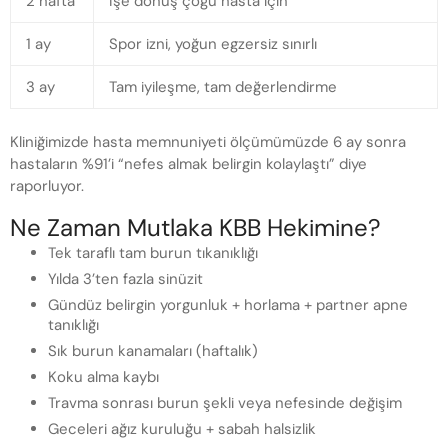
2 hafta
İşe dönüş çoğu hasta için
1 ay
Spor izni, yoğun egzersiz sınırlı
3 ay
Tam iyileşme, tam değerlendirme
Kliniğimizde hasta memnuniyeti ölçümümüzde 6 ay sonra
hastaların %91’i “nefes almak belirgin kolaylaştı” diye
raporluyor.
Ne Zaman Mutlaka KBB Hekimine?
Tek taraflı tam burun tıkanıklığı
Yılda 3’ten fazla sinüzit
Gündüz belirgin yorgunluk + horlama + partner apne
tanıklığı
Sık burun kanamaları (haftalık)
Koku alma kaybı
Travma sonrası burun şekli veya nefesinde değişim
Geceleri ağız kuruluğu + sabah halsizlik