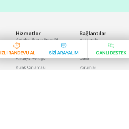
Hizmetler
Bağlantılar
Antalya Burun Estetiği
Hakkımda
Revizyon Rinoplasti
Klinik
IZLI RANDEVU AL
SİZİ ARAYALIM
CANLI DESTEK
Antalya Vertigo
Galeri
Kulak Çınlaması
Yorumlar
Antalya Kulak Ameliyatı
İletişim
Burunda Delik Sorunu
Gizlilik ve Güvenlik
Ses Hastalıkları
KVKK Aydınlatma Metni
Çocuk KBB