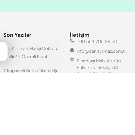
Son Yazılar
İletişim
+90 553 705 36 50
Ses Kısılması Hangi Doktora
info@denizyilmaz.com.tr
Gidilir? 7 Önemli Kural
Pınarbaşı Mah, Atatürk.
Bulv. 705. Sokak, Gül
7 Kapsamlı Burun Tıkanıklığı
Sitesi A Blok K:1 D:1
Tek Taraflı Nedenleri ve Klinik
Konyaaltı, Antalya
Yaklaşım
Çalışma Saatleri:
Pzt - Cum: 09.00 - 18.00
Sinüzit Baş Ağrısı Nerede
Cmt: 10.00 - 14.00
Olur? 5 Önemli Lokasyon ve
Ayırıcı Tanı