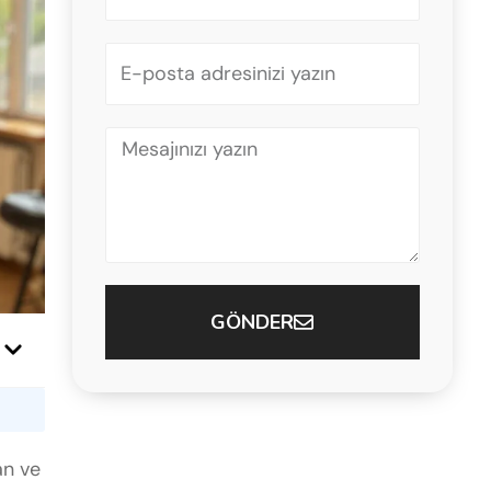
+90
GÖNDER
an ve