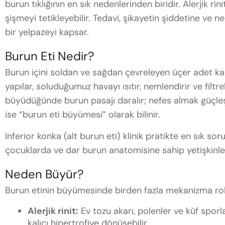
burun tıklığının en sık nedenlerinden biridir. Alerjik ri
şişmeyi tetikleyebilir. Tedavi, şikayetin şiddetine ve
bir yelpazeyi kapsar.
Burun Eti Nedir?
Burun içini soldan ve sağdan çevreleyen üçer adet kaba
yapılar, soluduğumuz havayı ısıtır, nemlendirir ve filt
büyüdüğünde burun pasajı daralır; nefes almak güçleşir
ise “burun eti büyümesi” olarak bilinir.
Inferior konka (alt burun eti) klinik pratikte en sık sor
çocuklarda ve dar burun anatomisine sahip yetişkinlerde
Neden Büyür?
Burun etinin büyümesinde birden fazla mekanizma rol
Alerjik rinit:
Ev tozu akarı, polenler ve küf sporl
kalıcı hipertrofiye dönüşebilir.