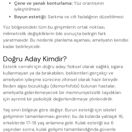
Çene ve yanak konturlama:
Yüz orantısının
iyileştirilmesi
Boyun estetiği:
Sarkma ve cilt fazlalığının düzeltilmesi
Yüz bölgesindeki tüm bu girişimlerin ortak noktası,
milimetrelik değişikliklerin bile sonuçta belirgin fark
yaratmasıdır. Bu nedenle planlama aşaması, ameliyatın kendisi
kadar belirleyicidir.
Doğru Aday Kimdir?
Estetik cerrahi için doğru aday; fiziksel olarak sağlıklı, sigara
kullanmayan ya da bırakabilen, beklentileri gerçekçi ve
ameliyatın iyileşme sürecine zihinsel olarak hazır bireydir.
Beden algısı bozukluğu (dismorfofobi) bulunan hastalar,
ameliyatla giderilemeyecek bir memnuniyetsizlik taşıdıkları
için ayrıntılı bir psikolojik değerlendirmeye yönlendirilir.
Yaş sınırı bölgeye göre değişir. Burun estetiği için iskelet
gelişiminin tamamlanması gerekir; bu da kızlarda yaklaşık 16,
erkeklerde 17-18 yaş anlamına gelir. Kulak estetiği ise 6
yaşından sonra, kulak gelişimi tamamlandığında güvenle