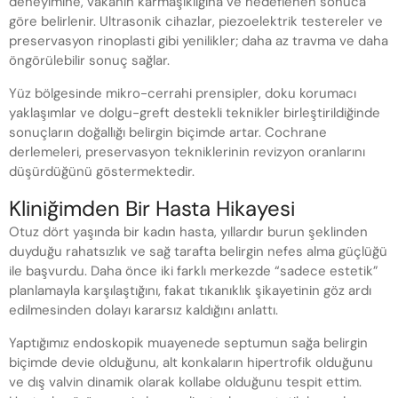
deneyimine, vakanın karmaşıklığına ve hedeflenen sonuca
göre belirlenir. Ultrasonik cihazlar, piezoelektrik testereler ve
preservasyon rinoplasti gibi yenilikler; daha az travma ve daha
öngörülebilir sonuç sağlar.
Yüz bölgesinde mikro-cerrahi prensipler, doku korumacı
yaklaşımlar ve dolgu-greft destekli teknikler birleştirildiğinde
sonuçların doğallığı belirgin biçimde artar. Cochrane
derlemeleri, preservasyon tekniklerinin revizyon oranlarını
düşürdüğünü göstermektedir.
Kliniğimden Bir Hasta Hikayesi
Otuz dört yaşında bir kadın hasta, yıllardır burun şeklinden
duyduğu rahatsızlık ve sağ tarafta belirgin nefes alma güçlüğü
ile başvurdu. Daha önce iki farklı merkezde “sadece estetik”
planlamayla karşılaştığını, fakat tıkanıklık şikayetinin göz ardı
edilmesinden dolayı kararsız kaldığını anlattı.
Yaptığımız endoskopik muayenede septumun sağa belirgin
biçimde devie olduğunu, alt konkaların hipertrofik olduğunu
ve dış valvin dinamik olarak kollabe olduğunu tespit ettim.