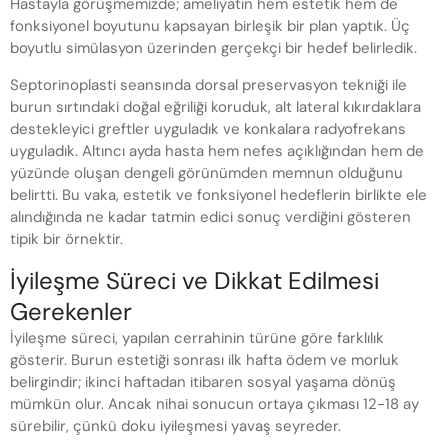
Hastayla görüşmemizde; ameliyatın hem estetik hem de
fonksiyonel boyutunu kapsayan birleşik bir plan yaptık. Üç
boyutlu simülasyon üzerinden gerçekçi bir hedef belirledik.
Septorinoplasti seansında dorsal preservasyon tekniği ile
burun sırtındaki doğal eğriliği koruduk, alt lateral kıkırdaklara
destekleyici greftler uyguladık ve konkalara radyofrekans
uyguladık. Altıncı ayda hasta hem nefes açıklığından hem de
yüzünde oluşan dengeli görünümden memnun olduğunu
belirtti. Bu vaka, estetik ve fonksiyonel hedeflerin birlikte ele
alındığında ne kadar tatmin edici sonuç verdiğini gösteren
tipik bir örnektir.
İyileşme Süreci ve Dikkat Edilmesi
Gerekenler
İyileşme süreci, yapılan cerrahinin türüne göre farklılık
gösterir. Burun estetiği sonrası ilk hafta ödem ve morluk
belirgindir; ikinci haftadan itibaren sosyal yaşama dönüş
mümkün olur. Ancak nihai sonucun ortaya çıkması 12-18 ay
sürebilir, çünkü doku iyileşmesi yavaş seyreder.