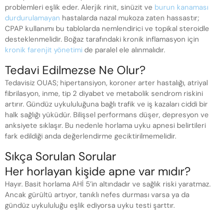
problemleri eşlik eder. Alerjik rinit, sinüzit ve
burun kanaması
durdurulamayan
hastalarda nazal mukoza zaten hassastır;
CPAP kullanımı bu tablolarda nemlendirici ve topikal steroidle
desteklenmelidir. Boğaz tarafındaki kronik inflamasyon için
kronik farenjit yönetimi
de paralel ele alınmalıdır.
Tedavi Edilmezse Ne Olur?
Tedavisiz OUAS; hipertansiyon, koroner arter hastalığı, atriyal
fibrilasyon, inme, tip 2 diyabet ve metabolik sendrom riskini
artırır. Gündüz uykululuğuna bağlı trafik ve iş kazaları ciddi bir
halk sağlığı yüküdür. Bilişsel performans düşer, depresyon ve
anksiyete sıklaşır. Bu nedenle horlama uyku apnesi belirtileri
fark edildiği anda değerlendirme geciktirilmemelidir.
Sıkça Sorulan Sorular
Her horlayan kişide apne var mıdır?
Hayır. Basit horlama AHİ 5’in altındadır ve sağlık riski yaratmaz.
Ancak gürültü artıyor, tanıklı nefes durması varsa ya da
gündüz uykululuğu eşlik ediyorsa uyku testi şarttır.