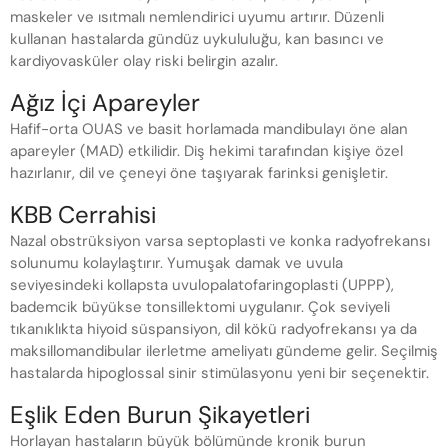
maskeler ve ısıtmalı nemlendirici uyumu artırır. Düzenli
kullanan hastalarda gündüz uykululuğu, kan basıncı ve
kardiyovasküler olay riski belirgin azalır.
Ağız İçi Apareyler
Hafif-orta OUAS ve basit horlamada mandibulayı öne alan
apareyler (MAD) etkilidir. Diş hekimi tarafından kişiye özel
hazırlanır, dil ve çeneyi öne taşıyarak farinksi genişletir.
KBB Cerrahisi
Nazal obstrüksiyon varsa septoplasti ve konka radyofrekansı
solunumu kolaylaştırır. Yumuşak damak ve uvula
seviyesindeki kollapsta uvulopalatofaringoplasti (UPPP),
bademcik büyükse tonsillektomi uygulanır. Çok seviyeli
tıkanıklıkta hiyoid süspansiyon, dil kökü radyofrekansı ya da
maksillomandibular ilerletme ameliyatı gündeme gelir. Seçilmiş
hastalarda hipoglossal sinir stimülasyonu yeni bir seçenektir.
Eşlik Eden Burun Şikayetleri
Horlayan hastaların büyük bölümünde kronik burun