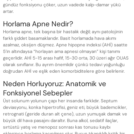
gündüz fonksiyonu çöker, uzun vadede kalp-damar yükü
artar.
Horlama Apne Nedir?
Horlama apne, tek başına bir hastalık değil; aynı patolojinin
farklı şiddet basamaklarıdır. Basit horlamada hava akımı
azalmaz, oksijen düşmez. Apne hipopne indeksi (AHİ) saatte
5’in altındaysa “horlayan ama apnesi olmayan” kişi tanımı
geçerlidir. AHİ 5-15 arası hafif, 15-30 orta, 30 üzeri ağır OUAS
olarak sınıflanır. Bu ayrım önemlidir çünkü tedavi yoğunluğu
doğrudan AHİ ve eşlik eden komorbiditelere göre belirlenir.
Neden Horluyoruz: Anatomik ve
Fonksiyonel Sebepler
Üst solunum yolunun çapı her insanda farklıdır. Septum
deviasyonu, konka hipertrofisi, geniz eti, büyük bademcikler,
retrognati (geride duran alt çene), uzun yumuşak damak ve
büyük dil hava pasajını daraltır. Buna alkol, sedatif ilaçlar,
sırtüstü yatış ve menopoz sonrası kas tonusu kaybı
eklenince horlama kaçınılmaz olur. Burun tıkanıklığı kritik bir