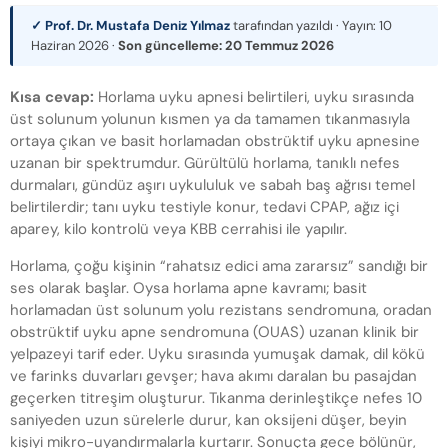
✓ Prof. Dr. Mustafa Deniz Yılmaz
tarafından yazıldı · Yayın:
10
Haziran 2026
·
Son güncelleme:
20 Temmuz 2026
Kısa cevap:
Horlama uyku apnesi belirtileri, uyku sırasında
üst solunum yolunun kısmen ya da tamamen tıkanmasıyla
ortaya çıkan ve basit horlamadan obstrüktif uyku apnesine
uzanan bir spektrumdur. Gürültülü horlama, tanıklı nefes
durmaları, gündüz aşırı uykululuk ve sabah baş ağrısı temel
belirtilerdir; tanı uyku testiyle konur, tedavi CPAP, ağız içi
aparey, kilo kontrolü veya KBB cerrahisi ile yapılır.
Horlama, çoğu kişinin “rahatsız edici ama zararsız” sandığı bir
ses olarak başlar. Oysa horlama apne kavramı; basit
horlamadan üst solunum yolu rezistans sendromuna, oradan
obstrüktif uyku apne sendromuna (OUAS) uzanan klinik bir
yelpazeyi tarif eder. Uyku sırasında yumuşak damak, dil kökü
ve farinks duvarları gevşer; hava akımı daralan bu pasajdan
geçerken titreşim oluşturur. Tıkanma derinleştikçe nefes 10
saniyeden uzun sürelerle durur, kan oksijeni düşer, beyin
kişiyi mikro-uyandırmalarla kurtarır. Sonuçta gece bölünür,