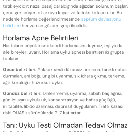
tetikleyicidir; nazal pasaj daraldığında ağızdan solunum başlar,
çene geri düşer, dil arkaya kayar ve farinks kollabe olur. Bu
nedenle horlama değerlendirmesinde
septum deviasyonu
belirtileri
her zaman gözden geçirilmelidir.
Horlama Apne Belirtileri
Hastaların büyük kısmı kendi horlamasını duymaz; eşi ya da
aile bireyleri uyarır. Horlama uyku apnesi belirtileri iki grupta
toplanır:
Gece belirtileri:
Yüksek sesli düzensiz horlama, tanıklı nefes
durmaları, ani boğulur gibi uyanma, sık idrara çıkma, terleme,
ağız kuruluğu, huzursuz uyku.
Gündüz belirtileri:
Dinlenmemiş uyanma, sabah baş ağrısı,
gün içi aşırı uykululuk, konsantrasyon ve hafıza güçlüğü,
irritabilite, libido azalması, depresif duygulanım. Trafik kazası
riski OUAS’lı sürücülerde 2-7 kat artar.
Tanı: Uyku Testi Olmadan Tedavi Olmaz