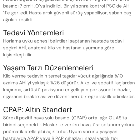
basıncı 7 cmH₂O’ya indirildi. Bir yıl sonra kontrol PSG’de AHİ
11’e geriledi. Hasta artık güvenli sürüş yapabiliyor, sabah baş
ağrıları kesildi.
Tedavi Yöntemleri
Horlama uyku apnesi belirtileri saptanan hastada tedavi
seçimi AHİ, anatomi, kilo ve hastanın uyumuna göre
kişiselleştirilir.
Yaşam Tarzı Düzenlemeleri
Kilo verme tedavinin temel taşıdır; vücut ağırlığında %10
azalma AHİ’yi yaklaşık %26 düşürür. Alkol ve sedatif ilaçlardan
kaçınma, sırtüstü pozisyonu engelleyen pozisyonel cihazlar,
sigaranın bırakılması ve düzenli aerobik egzersiz ilk adımlardır.
CPAP: Altın Standart
Sürekli pozitif hava yolu basıncı (CPAP) orta-ağır OUAS’ta
birinci seçenektir. Maske ile verilen hava, üst solunum yolunu
pnömatik atelle gibi açık tutar. Uyum sorunu yaşayan
hastalarda APAP veya BiPAP cihazları, nazal yastık tipi