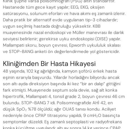
Klinik şüphe varsa polisomnografi (PSG) altın standarttır.
Hastanede tüm gece kayıt yapılır; EEG, EKG, oksijen
satürasyonu, solunum eforları ve hava akımı eş zamanlı izlenir.
Daha pratik bir alternatif evde uygulanan tip-3 cihazlardır;
uygun seçilmiş hastada doğruluğu yüksektir. KBB
muayenesinde nazal endoskopi ve Müller manevrası ile darlık
seviyesi belirlenir; gerekirse uyku endoskopisi (DISE) yapılır.
Mallampati skoru, boyun çevresi, Epworth uykululuk skalası
ve STOP-BANG anketi ön değerlendirmede yol göstericidir.
Kliniğimden Bir Hasta Hikayesi
48 yaşında, 102 kg ağırlığında, kamyon şoförü erkek hasta
eşinin ısrarıyla başvurdu. Yıllardır horladığını biliyordu ancak
son altı ayda direksiyon başında iki kez “bir an dalıp” gittiğini
fark etmişti. Muayenede septum sola devie, sağ alt konka
hipertrofik, Mallampati 4, tonsil grade 2, boyun çevresi 46 cm
bulundu. STOP-BANG 7 idi. Polisomnografide AHİ 42, en
düşük SpO₂ %78 ölçüldü; ağır OUAS tanısı kondu. Aciliyet
nedeniyle önce CPAP titrasyonu yapıldı, 9 cmH₂O basınçta
semptomlar düzeldi. Eş zamanlı septoplasti ve radyofrekans
konka küçültme uygulandı; altı ay sonra 14 kg verince CPAP