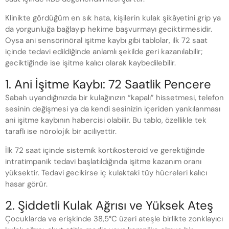
Klinikte gördüğüm en sık hata, kişilerin kulak şikâyetini grip ya
da yorgunluğa bağlayıp hekime başvurmayı geciktirmesidir.
Oysa ani sensörinöral işitme kaybı gibi tablolar, ilk 72 saat
içinde tedavi edildiğinde anlamlı şekilde geri kazanılabilir;
geciktiğinde ise işitme kalıcı olarak kaybedilebilir.
1. Ani İşitme Kaybı: 72 Saatlik Pencere
Sabah uyandığınızda bir kulağınızın “kapalı” hissetmesi, telefon
sesinin değişmesi ya da kendi sesinizin içeriden yankılanması
ani işitme kaybının habercisi olabilir. Bu tablo, özellikle tek
taraflı ise nörolojik bir aciliyettir.
İlk 72 saat içinde sistemik kortikosteroid ve gerektiğinde
intratimpanik tedavi başlatıldığında işitme kazanım oranı
yüksektir. Tedavi gecikirse iç kulaktaki tüy hücreleri kalıcı
hasar görür.
2. Şiddetli Kulak Ağrısı ve Yüksek Ateş
Çocuklarda ve erişkinde 38,5°C üzeri ateşle birlikte zonklayıcı