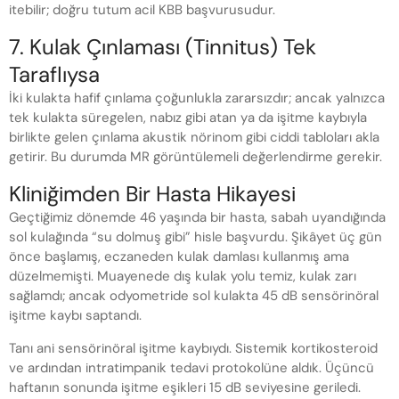
itebilir; doğru tutum acil KBB başvurusudur.
7. Kulak Çınlaması (Tinnitus) Tek
Taraflıysa
İki kulakta hafif çınlama çoğunlukla zararsızdır; ancak yalnızca
tek kulakta süregelen, nabız gibi atan ya da işitme kaybıyla
birlikte gelen çınlama akustik nörinom gibi ciddi tabloları akla
getirir. Bu durumda MR görüntülemeli değerlendirme gerekir.
Kliniğimden Bir Hasta Hikayesi
Geçtiğimiz dönemde 46 yaşında bir hasta, sabah uyandığında
sol kulağında “su dolmuş gibi” hisle başvurdu. Şikâyet üç gün
önce başlamış, eczaneden kulak damlası kullanmış ama
düzelmemişti. Muayenede dış kulak yolu temiz, kulak zarı
sağlamdı; ancak odyometride sol kulakta 45 dB sensörinöral
işitme kaybı saptandı.
Tanı ani sensörinöral işitme kaybıydı. Sistemik kortikosteroid
ve ardından intratimpanik tedavi protokolüne aldık. Üçüncü
haftanın sonunda işitme eşikleri 15 dB seviyesine geriledi.