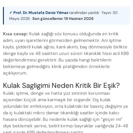
✓ Prof. Dr. Mustafa Deniz Yılmaz
tarafından yazıldı · Yayın:
30
Mayıs 2026
·
Son güncelleme:
19 Haziran 2026
Kısa cevap:
Kulak sağlığı söz konusu olduğunda en kritik
adım, uyarı işaretlerini görmezden gelmemektir. Ani işitme
kaybı, şiddetli kulak ağrısı, kanlı akıntı, baş dönmesiyle birlikte
denge kaybı ve 48 saatten uzun süren tıkanıklık hissi acil KBB
değerlendirmesi gerektirir. Bu yazıda hangi belirtilerin
beklemeye gelmediğini, klinik pratiğimden örneklerle
açıklıyorum.
Kulak Sagligimi Neden Kritik Bir Eşik?
Kulak; işitme, denge ve hatta yüz sinirinin korunması
açısından küçük ama karmaşık bir organdır. Dış kulak
yolundaki bir enfeksiyon, orta kulaktaki bir basınç değişimi ya
da iç kulaktaki mikro damar tıkanıklığı saatler içinde kalıcı
hasara dönüşebilir. Bu nedenle kulak sağlığı için “geçer mi”
diye beklemek yerine, belirli kırmızı bayraklar varlığında 24-48
saat içinde KBB değerlendirmesi şarttır.