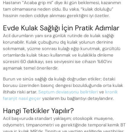
Hastanın “Acaba grip mi” diye iki gün beklemesi, kazanımın
tam olmamasına neden oldu. Bu vaka, “kulak doluluğu”
hissinin neden ciddiye alınması gerektiğini iyi özetler.
Evde Kulak Sağlığı İçin Pratik Adımlar
Acil durumların yanı sıra günlük rutinde de kulak sağlığı
korunabilir. Kulak çubuğunu dış kulak yolunun derinine
sokmamak, yüzme sonrası kulağı eğip kurutmak, gürültülü
ortamlarda kulak tıkacı kullanmak ve kulaklıkla dinleme
süresini 60 dakikayı, ses seviyesini ise cihazın %60’ını
aşmamak temel önerilerdir.
Burun ve sinüs sağlığı da kulağı doğrudan etkiler; östaki
borusu üzerinden basınç dengesi bozulduğunda orta kulak
iltihabı riski artar.
Septum deviasyonu belirtileri
ve
kronik
faranjit nasıl geçer
yazılarım bu bağlantıyı detaylandırır.
Hangi Tetkikler Yapılır?
Acil başvuruda standart yaklaşım; otoskopik muayene,
odyometri, timpanometri ve gerektiğinde temporal kemik BT
veya iç kulak MR’dır. Tinnitus ve vertigo eşliğinde vestibüler