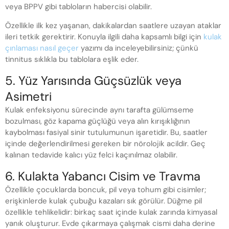
veya BPPV gibi tabloların habercisi olabilir.
Özellikle ilk kez yaşanan, dakikalardan saatlere uzayan ataklar
ileri tetkik gerektirir. Konuyla ilgili daha kapsamlı bilgi için
kulak
çınlaması nasıl geçer
yazımı da inceleyebilirsiniz; çünkü
tinnitus sıklıkla bu tablolara eşlik eder.
5. Yüz Yarısında Güçsüzlük veya
Asimetri
Kulak enfeksiyonu sürecinde aynı tarafta gülümseme
bozulması, göz kapama güçlüğü veya alın kırışıklığının
kaybolması fasiyal sinir tutulumunun işaretidir. Bu, saatler
içinde değerlendirilmesi gereken bir nörolojik acildir. Geç
kalınan tedavide kalıcı yüz felci kaçınılmaz olabilir.
6. Kulakta Yabancı Cisim ve Travma
Özellikle çocuklarda boncuk, pil veya tohum gibi cisimler;
erişkinlerde kulak çubuğu kazaları sık görülür. Düğme pil
özellikle tehlikelidir: birkaç saat içinde kulak zarında kimyasal
yanık oluşturur. Evde çıkarmaya çalışmak cismi daha derine