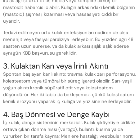
kulak ağrısı, akut otitis media veya komplike olmuş bir
mastoidit habercisi olabilir. Kulağın arkasındaki kemik bölgenin
(mastoid) şişmesi, kızarması veya hassasiyeti ciddi bir
uyarıdır.
Tedavi edilmeyen orta kulak enfeksiyonları nadiren de olsa
menenjit veya fasiyal paraliziye ilerleyebilir. Bu yüzden ağrı 48
saatten uzun sürerse, ya da kulak arkası şişlik eşlik ederse
aynı gün KBB başvurusu gereklidir.
3. Kulaktan Kan veya İrinli Akıntı
Spontan başlayan kanlı akıntı; travma, kulak zarı perforasyonu,
kolesteatom veya tümöral bir süreç işareti olabilir. Sarı-yeşil
yoğun akıntı kronik süpüratif otit veya kolesteatom
düşündürür. Her iki tablo da bekleyemez; çünkü kolesteatom
kemik erozyonu yaparak iç kulağa ve yüz sinirine ilerleyebilir.
4. Baş Dönmesi ve Denge Kaybı
İç kulak, denge sisteminin merkezidir. Kulak şikâyetiyle birlikte
ortaya çıkan dönme hissi (vertigo), bulantı, kusma ya da
yürürken bir tarafa kayma; Meniere hastalığı, vestibüler nörit