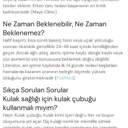
testler eklenir. Erken tanı, tedavi başarısının en kritik
belirleyicisidir (Mayo Clinic).
Ne Zaman Beklenebilir, Ne Zaman
Beklenemez?
Hafif kaşıntı, kısa süreli basınç hissi veya uçak yolculuğu
sonrası tıkanıklık genellikle 24-48 saat içinde kendiliğinden
geçer. Ancak ağrı, ateş, akıntı, işitme kaybı, denge kaybı veya
yüz asimetrisi söz konusuysa beklemek doğru değildir.
Literatür, ani işitme kaybında ilk 14 günde tedavi başlatılan
hastalarda kazanım oranının belirgin biçimde yüksek
olduğunu göstermektedir (
PubMed
).
Sıkça Sorulan Sorular
Kulak sağlığı için kulak çubuğu
kullanmalı mıyım?
Hayır. Kulak çubuğu, kulak kirini içeri doğru iter ve buşon
oluşumuna yol açar. Dış kulağı nemli bir mendille silmek
yeterlidir; kulak yolu zaten kendini temizleyen bir yapıdadır.