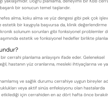
ği yaklaşımıdır. Doğru planlama, deneyimli bir KBB cerr
aşarılı bir sonucun temel taşlarıdır.
efes alma, koku alma ve yüz dengesi gibi pek çok işlev
le estetik bir kaygıyla başvursa da, klinik değerlendirme
 kronik solunum sorunları gibi fonksiyonel problemler d
laşımında estetik ve fonksiyonel hedefler birlikte planlan
gundur?
bir cerrahi planlama anlayışını ifade eder. Geleneksel
eğil, hastanın yüz oranlarına, mesleki ihtiyaçlarına ve 
amamlamış ve sağlık durumu cerrahiye uygun bireyler a
uklukları veya aktif sinüs enfeksiyonu olan hastalarda
 etkilediği için cerrahiden en az dört hafta önce bırakı