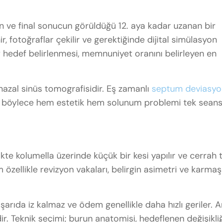
n ve final sonucun görüldüğü 12. aya kadar uzanan bir
r, fotoğraflar çekilir ve gerektiğinde dijital simülasyon
r hedef belirlenmesi, memnuniyet oranını belirleyen en
nazal sinüs tomografisidir. Eş zamanlı
septum deviasy
lır; böylece hem estetik hem solunum problemi tek sean
ikte kolumella üzerinde küçük bir kesi yapılır ve cerrah
özellikle revizyon vakaları, belirgin asimetri ve karmaş
dışarıda iz kalmaz ve ödem genellikle daha hızlı geriler. 
dir. Teknik seçimi; burun anatomisi, hedeflenen değişikli