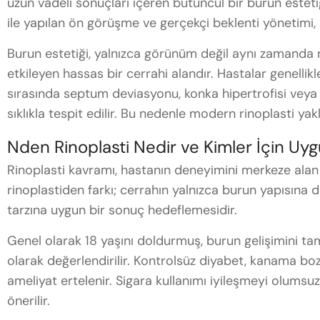
uzun vadeli sonuçları içeren bütüncül bir burun esteti
ile yapılan ön görüşme ve gerçekçi beklenti yönetimi, b
Burun estetiği, yalnızca görünüm değil aynı zamanda n
etkileyen hassas bir cerrahi alandır. Hastalar genellik
sırasında septum deviasyonu, konka hipertrofisi veya
sıklıkla tespit edilir. Bu nedenle modern rinoplasti yak
Nden Rinoplasti Nedir ve Kimler İçin Uy
Rinoplasti kavramı, hastanın deneyimini merkeze alan 
rinoplastiden farkı; cerrahın yalnızca burun yapısına d
tarzına uygun bir sonuç hedeflemesidir.
Genel olarak 18 yaşını doldurmuş, burun gelişimini t
olarak değerlendirilir. Kontrolsüz diyabet, kanama boz
ameliyat ertelenir. Sigara kullanımı iyileşmeyi olumsuz
önerilir.