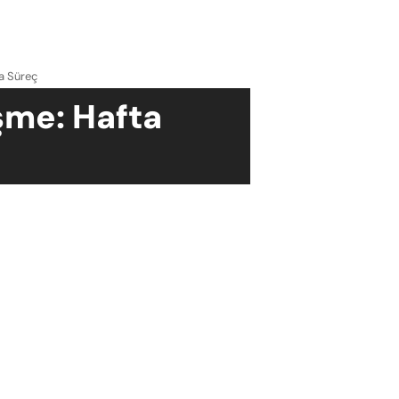
ta Süreç
eşme: Hafta