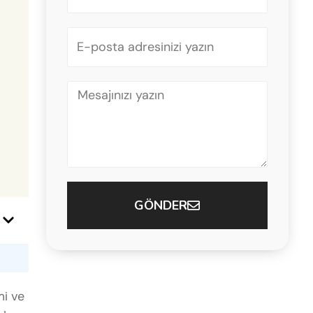
+90
GÖNDER
mi ve