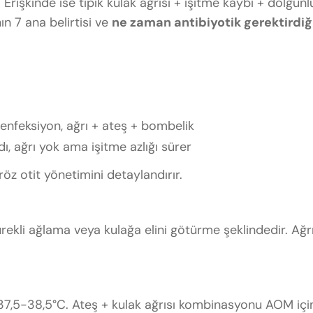
 Erişkinde ise tipik kulak ağrısı + işitme kaybı + dolgunl
ın 7 ana belirtisi ve
ne zaman antibiyotik gerektirdiğ
 enfeksiyon, ağrı + ateş + bombelik
ldı, ağrı yok ama işitme azlığı sürer
öz otit yönetimini detaylandırır.
sürekli ağlama veya kulağa elini götürme şeklindedir. Ağr
37,5-38,5°C. Ateş + kulak ağrısı kombinasyonu AOM içi