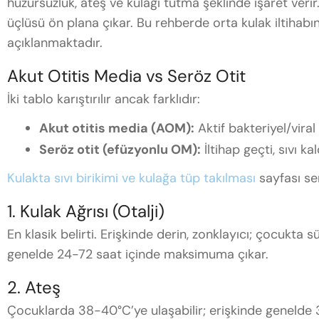
huzursuzluk, ateş ve kulağı tutma şeklinde işaret verir.
üçlüsü ön plana çıkar. Bu rehberde orta kulak iltihabın
açıklanmaktadır.
Akut Otitis Media vs Seröz Otit
İki tablo karıştırılır ancak farklıdır:
Akut otitis media (AOM):
Aktif bakteriyel/viral
Seröz otit (efüzyonlu OM):
İltihap geçti, sıvı ka
Kulakta sıvı birikimi ve kulağa tüp takılması
sayfası ser
1. Kulak Ağrısı (Otalji)
En klasik belirti. Erişkinde derin, zonklayıcı; çocukta 
genelde 24-72 saat içinde maksimuma çıkar.
2. Ateş
Çocuklarda 38-40°C’ye ulaşabilir; erişkinde genelde 