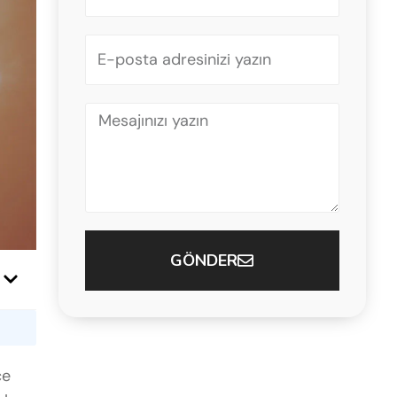
+90
GÖNDER
ce