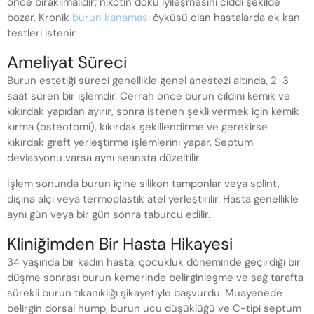
önce bırakılmalıdır; nikotin doku iyileşmesini ciddi şekilde
bozar. Kronik
burun kanaması
öyküsü olan hastalarda ek kan
testleri istenir.
Ameliyat Süreci
Burun estetiği süreci genellikle genel anestezi altında, 2-3
saat süren bir işlemdir. Cerrah önce burun cildini kemik ve
kıkırdak yapıdan ayırır, sonra istenen şekli vermek için kemik
kırma (osteotomi), kıkırdak şekillendirme ve gerekirse
kıkırdak greft yerleştirme işlemlerini yapar. Septum
deviasyonu varsa aynı seansta düzeltilir.
İşlem sonunda burun içine silikon tamponlar veya splint,
dışına alçı veya termoplastik atel yerleştirilir. Hasta genellikle
aynı gün veya bir gün sonra taburcu edilir.
Kliniğimden Bir Hasta Hikayesi
34 yaşında bir kadın hasta, çocukluk döneminde geçirdiği bir
düşme sonrası burun kemerinde belirginleşme ve sağ tarafta
sürekli burun tıkanıklığı şikayetiyle başvurdu. Muayenede
belirgin dorsal hump, burun ucu düşüklüğü ve C-tipi septum