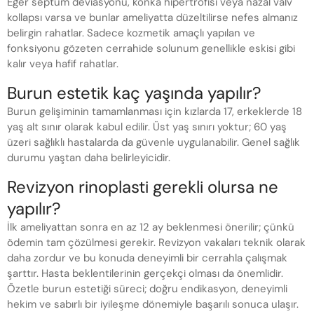
Eğer septum deviasyonu, konka hipertrofisi veya nazal valv
kollapsı varsa ve bunlar ameliyatta düzeltilirse nefes almanız
belirgin rahatlar. Sadece kozmetik amaçlı yapılan ve
fonksiyonu gözeten cerrahide solunum genellikle eskisi gibi
kalır veya hafif rahatlar.
Burun estetik kaç yaşında yapılır?
Burun gelişiminin tamamlanması için kızlarda 17, erkeklerde 18
yaş alt sınır olarak kabul edilir. Üst yaş sınırı yoktur; 60 yaş
üzeri sağlıklı hastalarda da güvenle uygulanabilir. Genel sağlık
durumu yaştan daha belirleyicidir.
Revizyon rinoplasti gerekli olursa ne
yapılır?
İlk ameliyattan sonra en az 12 ay beklenmesi önerilir; çünkü
ödemin tam çözülmesi gerekir. Revizyon vakaları teknik olarak
daha zordur ve bu konuda deneyimli bir cerrahla çalışmak
şarttır. Hasta beklentilerinin gerçekçi olması da önemlidir.
Özetle burun estetiği süreci; doğru endikasyon, deneyimli
hekim ve sabırlı bir iyileşme dönemiyle başarılı sonuca ulaşır.