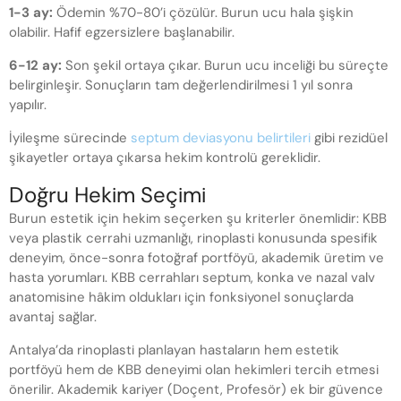
1-3 ay:
Ödemin %70-80’i çözülür. Burun ucu hala şişkin
olabilir. Hafif egzersizlere başlanabilir.
6-12 ay:
Son şekil ortaya çıkar. Burun ucu inceliği bu süreçte
belirginleşir. Sonuçların tam değerlendirilmesi 1 yıl sonra
yapılır.
İyileşme sürecinde
septum deviasyonu belirtileri
gibi rezidüel
şikayetler ortaya çıkarsa hekim kontrolü gereklidir.
Doğru Hekim Seçimi
Burun estetik için hekim seçerken şu kriterler önemlidir: KBB
veya plastik cerrahi uzmanlığı, rinoplasti konusunda spesifik
deneyim, önce-sonra fotoğraf portföyü, akademik üretim ve
hasta yorumları. KBB cerrahları septum, konka ve nazal valv
anatomisine hâkim oldukları için fonksiyonel sonuçlarda
avantaj sağlar.
Antalya’da rinoplasti planlayan hastaların hem estetik
portföyü hem de KBB deneyimi olan hekimleri tercih etmesi
önerilir. Akademik kariyer (Doçent, Profesör) ek bir güvence