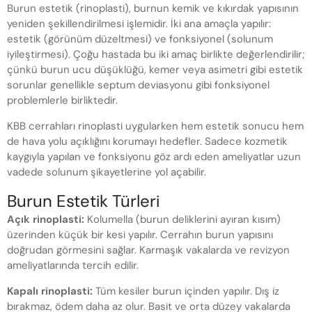
Burun estetik (rinoplasti), burnun kemik ve kıkırdak yapısının
yeniden şekillendirilmesi işlemidir. İki ana amaçla yapılır:
estetik (görünüm düzeltmesi) ve fonksiyonel (solunum
iyileştirmesi). Çoğu hastada bu iki amaç birlikte değerlendirilir;
çünkü burun ucu düşüklüğü, kemer veya asimetri gibi estetik
sorunlar genellikle septum deviasyonu gibi fonksiyonel
problemlerle birliktedir.
KBB cerrahları rinoplasti uygularken hem estetik sonucu hem
de hava yolu açıklığını korumayı hedefler. Sadece kozmetik
kaygıyla yapılan ve fonksiyonu göz ardı eden ameliyatlar uzun
vadede solunum şikayetlerine yol açabilir.
Burun Estetik Türleri
Açık rinoplasti:
Kolumella (burun deliklerini ayıran kısım)
üzerinden küçük bir kesi yapılır. Cerrahın burun yapısını
doğrudan görmesini sağlar. Karmaşık vakalarda ve revizyon
ameliyatlarında tercih edilir.
Kapalı rinoplasti:
Tüm kesiler burun içinden yapılır. Dış iz
bırakmaz, ödem daha az olur. Basit ve orta düzey vakalarda